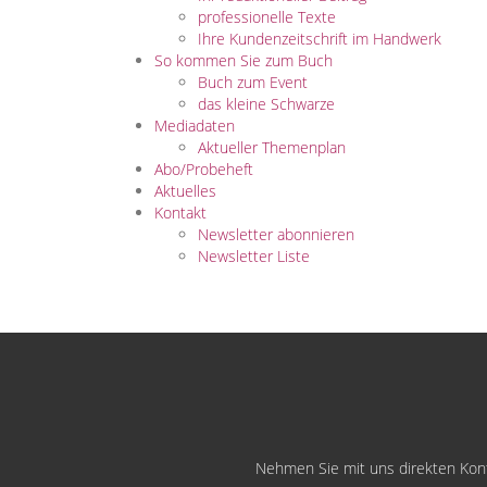
professionelle Texte
Ihre Kundenzeitschrift im Handwerk
So kommen Sie zum Buch
Buch zum Event
das kleine Schwarze
Mediadaten
Aktueller Themenplan
Abo/Probeheft
Aktuelles
Kontakt
Newsletter abonnieren
Newsletter Liste
Nehmen Sie mit uns direkten Konta