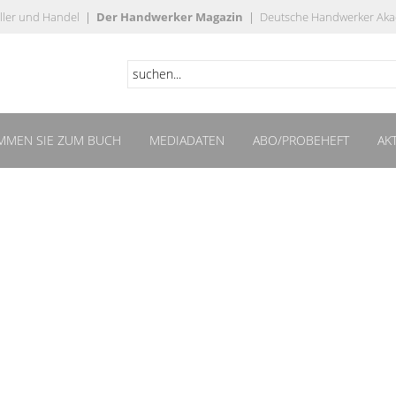
ller und Handel
|
Der Handwerker Magazin
|
Deutsche Handwerker Ak
MMEN SIE ZUM BUCH
MEDIADATEN
ABO/PROBEHEFT
AK