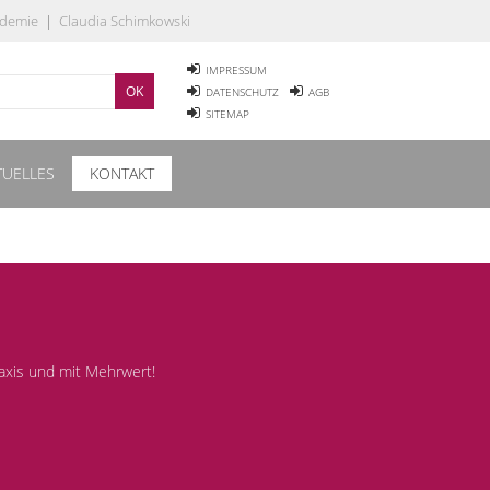
ademie
|
Claudia Schimkowski
IMPRESSUM
DATENSCHUTZ
AGB
SITEMAP
TUELLES
KONTAKT
axis und mit Mehrwert!