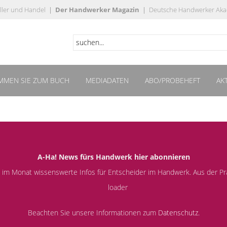
ller und Handel
|
Der Handwerker Magazin
|
Deutsche Handwerker Ak
MMEN SIE ZUM BUCH
MEDIADATEN
ABO/PROBEHEFT
AK
A-Ha! News fürs Handwerk hier abonnieren
al im Monat wissenswerte Infos für Entscheider im Handwerk. Aus der Pr
Beachten Sie unsere Informationen zum
Datenschutz.