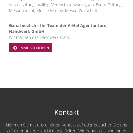
Veranstaltungsmailing, Veranstaltungsmagazin, Event Zeitung,
Messebericht, Messe Mailing, Messe Zeitschrift ...
Ganz herzlich - Ihr Team der A-Ha! Agentur fürs
Handwerk GmbH
Wir machen das Handwerk stark.
EMAIL SCHREIBEN
Kontakt
Nehmen Sie mit uns direkten Kontakt auf oder besuchen Sie uns
auf einer unserer social media Seiten. Wir freuen uns, von Ihnen