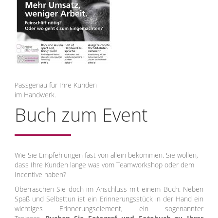
Passgenau für Ihre Kunden
im Handwerk.
Buch zum Event
Wie Sie Empfehlungen fast von allein bekommen. Sie wollen,
dass Ihre Kunden lange was vom Teamworkshop oder dem
Incentive haben?
Überraschen Sie doch im Anschluss mit einem Buch. Neben
Spaß und Selbsttun ist ein Erinnerungsstück in der Hand ein
wichtiges Erinnerungselement, ein sogenannter